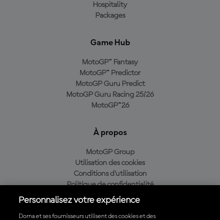
Hospitality
Packages
Game Hub
MotoGP™ Fantasy
MotoGP™ Predictor
MotoGP Guru Predict
MotoGP Guru Racing 25/26
MotoGP™26
À propos
MotoGP Group
Utilisation des cookies
Conditions d'utilisation
Politique de confidentialité
Politique d’achat
Personnalisez votre expérience
Dorna et ses fournisseurs utilisent des cookies et des