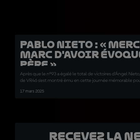
Pablo Nieto : « Merc
Marc d'avoir évoq
père »
Après que le n°93 a égalé le total de victoires d'Ángel Niet
de VR46 s'est montré ému en cette journée mémorable po
17 mars 2025
Recevez la N