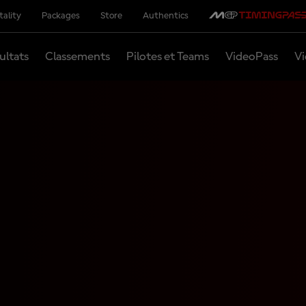
tality
Packages
Store
Authentics
ultats
Classements
Pilotes et Teams
VideoPass
Vi