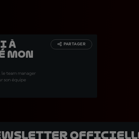
i à
PARTAGER
ué mon
o, le team manager
ur son équipe
ewsletter officielle