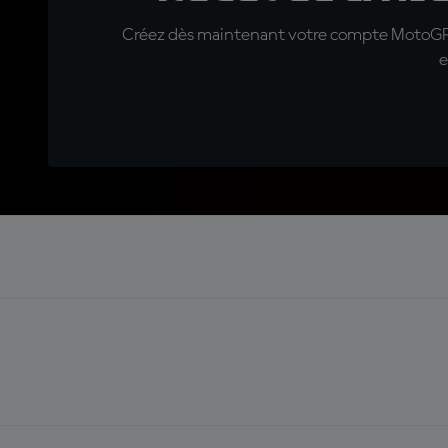
Créez dès maintenant votre compte MotoGP™ e
e