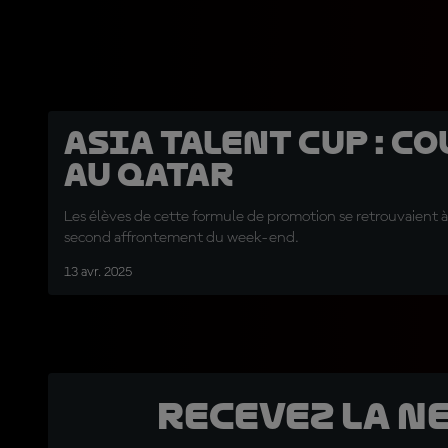
Asia Talent Cup : co
au Qatar
Les élèves de cette formule de promotion se retrouvaient à 
second affrontement du week-end.
13 avr. 2025
Recevez la N