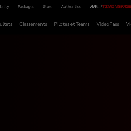
tality
Packages
Store
Authentics
ultats
Classements
Pilotes et Teams
VideoPass
Vi