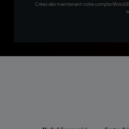
Créez dès maintenant votre compte MotoGP™ e
e