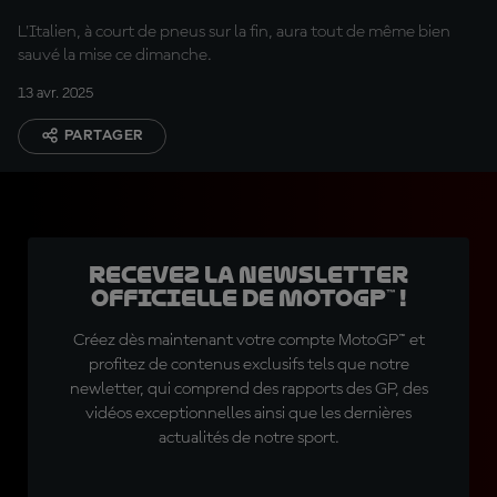
arriver en partant
L'Italien, à court de pneus sur la fin, aura tout de même bien
d’aussi loin »
sauvé la mise ce dimanche.
13 avr. 2025
PARTAGER
Recevez la Newsletter
officielle de MotoGP™ !
Créez dès maintenant votre compte MotoGP™ et
profitez de contenus exclusifs tels que notre
newletter, qui comprend des rapports des GP, des
vidéos exceptionnelles ainsi que les dernières
actualités de notre sport.