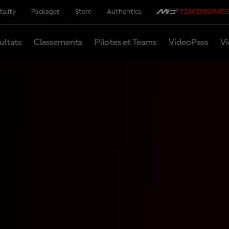
tality
Packages
Store
Authentics
ultats
Classements
Pilotes et Teams
VideoPass
Vi