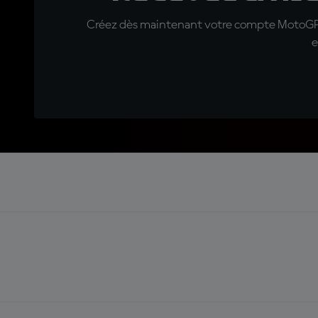
Créez dès maintenant votre compte MotoGP™ e
e