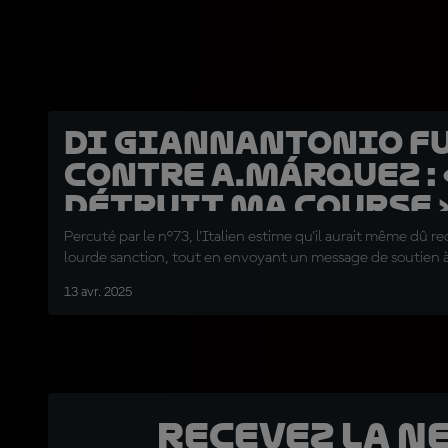
Di Giannantonio f
contre A.Márquez : «
détruit ma course 
Percuté par le n°73, l'Italien estime qu'il aurait même dû r
lourde sanction, tout en envoyant un message de soutien à
13 avr. 2025
Recevez la N