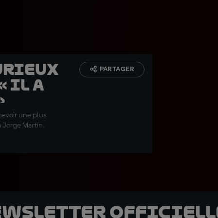
urieux
PARTAGER
 Il a
»
ecevoir une plus
 Jorge Martín.
ewsletter officielle