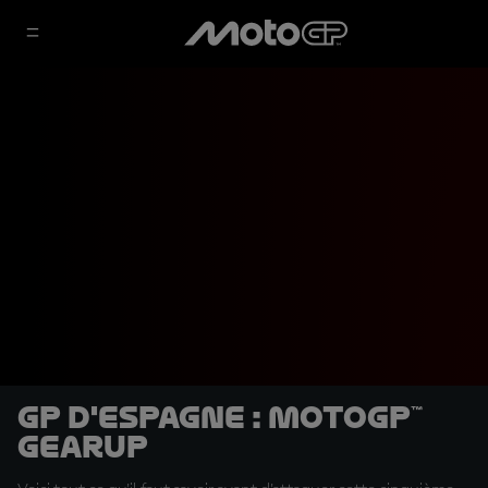
GP d'Espagne : MotoGP™
GearUP