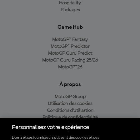
Hospitality
Packages
Game Hub
MotoGP™ Fantasy
MotoGP™ Predictor
MotoGP Guru Predict
MotoGP Guru Racing 25/26
MotoGP™26
À propos
MotoGP Group
Utilisation des cookies
Conditions d'utilisation
Politique de confidentialité
Politique d’achat
Personnalisez votre expérience
Dorna et ses fournisseurs utilisent des cookies et des