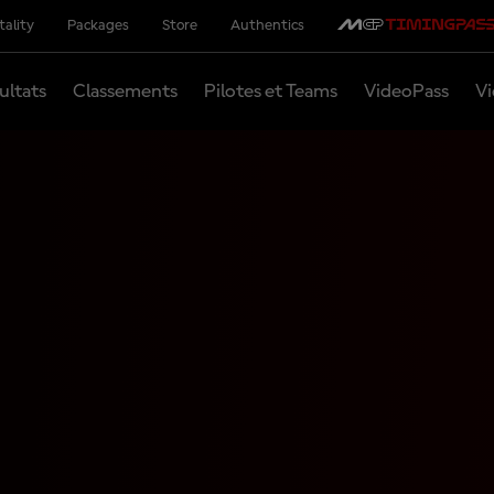
tality
Packages
Store
Authentics
ultats
Classements
Pilotes et Teams
VideoPass
Vi