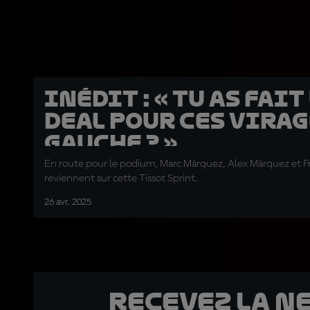
INÉDIT : « Tu as fait
deal pour ces virag
gauche ? »
En route pour le podium, Marc Márquez, Alex Márquez et F
reviennent sur cette Tissot Sprint.
26 avr. 2025
Recevez la N