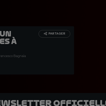
 un
PARTAGER
es à
rancesco Bagnaia
ewsletter officielle