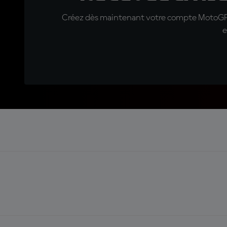
Créez dès maintenant votre compte MotoGP™ e
e