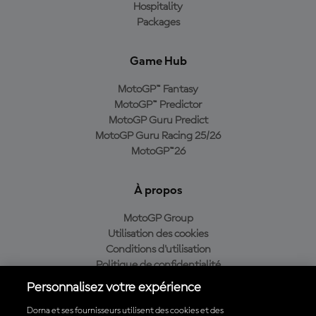
Hospitality
Packages
Game Hub
MotoGP™ Fantasy
MotoGP™ Predictor
MotoGP Guru Predict
MotoGP Guru Racing 25/26
MotoGP™26
À propos
MotoGP Group
Utilisation des cookies
Conditions d'utilisation
Politique de confidentialité
Politique d’achat
Personnalisez votre expérience
Dorna et ses fournisseurs utilisent des cookies et des