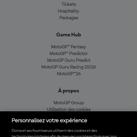
Tickets
Hospitality
Packages
Game Hub
MotoGP™ Fantasy
MotoGP™ Predictor
MotoGP Guru Predict
MotoGP Guru Racing 25/26
MotoGP™26
À propos
MotoGP Group
Utilisation des cookies
Conditions d'utilisation
Personnalisez votre expérience
Politique de confidentialité
Politique d’achat
Dorna et ses fournisseurs utilisent des cookies et des
technologies similaires afin de mesurer vos interactions avec nos