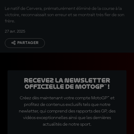
laquelle je garde le
Le natif de Cervera, prématurément éliminé de la course à la
sourire »
victoire, reconnaissait son erreur et se montrait très fier de son
frère.
27 avr. 2025
PARTAGER
Recevez la Newsletter
officielle de MotoGP™ !
Créez dès maintenant votre compte MotoGP™ et
profitez de contenus exclusifs tels que notre
newletter, qui comprend des rapports des GP, des
vidéos exceptionnelles ainsi que les dernières
actualités de notre sport.