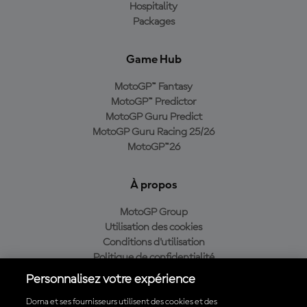
Hospitality
Packages
Game Hub
MotoGP™ Fantasy
MotoGP™ Predictor
MotoGP Guru Predict
MotoGP Guru Racing 25/26
MotoGP™26
À propos
MotoGP Group
Utilisation des cookies
Conditions d'utilisation
Politique de confidentialité
Politique d’achat
Personnalisez votre expérience
Dorna et ses fournisseurs utilisent des cookies et des