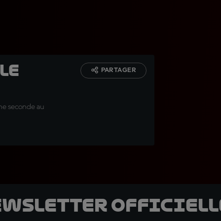
le
PARTAGER
une seconde au
ewsletter officielle