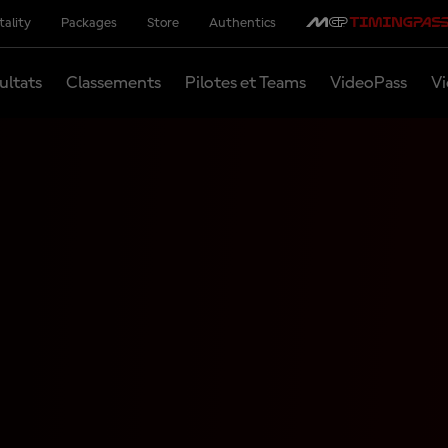
tality
Packages
Store
Authentics
ultats
Classements
Pilotes et Teams
VideoPass
Vi