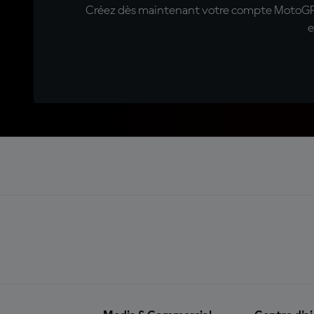
Créez dès maintenant votre compte MotoGP™ e
e