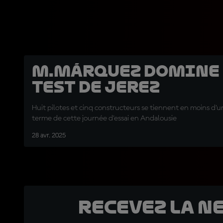
M.Márquez domine 
Test de Jerez
Huit pilotes et cinq constructeurs se tiennent en moins d'
terme de cette journée d'essai en Andalousie
28 avr. 2025
Recevez la N