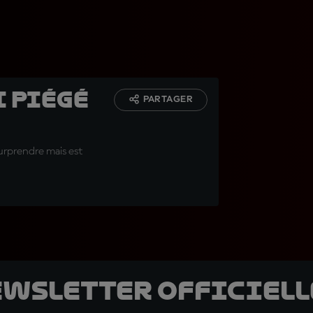
i piégé
PARTAGER
 surprendre mais est
ewsletter officielle