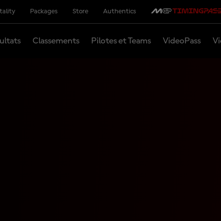
tality
Packages
Store
Authentics
ultats
Classements
Pilotes et Teams
VideoPass
Vi