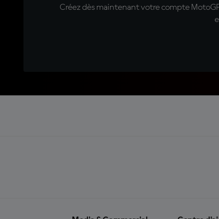
Créez dès maintenant votre compte MotoGP™ e
e