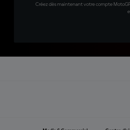
Créez dès maintenant votre compte MotoGP™ e
e