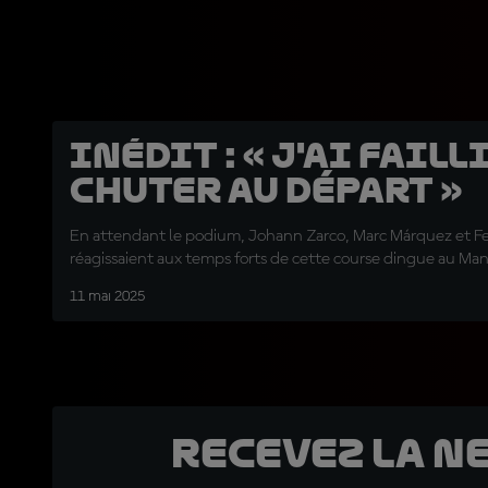
INÉDIT : « J'ai faill
chuter au départ »
En attendant le podium, Johann Zarco, Marc Márquez et F
réagissaient aux temps forts de cette course dingue au Man
11 mai 2025
Recevez la N