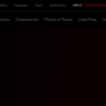
tality
Packages
Store
Authentics
ultats
Classements
Pilotes et Teams
VideoPass
Vi