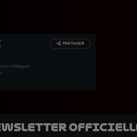
i
PARTAGER
ermín Aldeguer
s.
ewsletter officielle