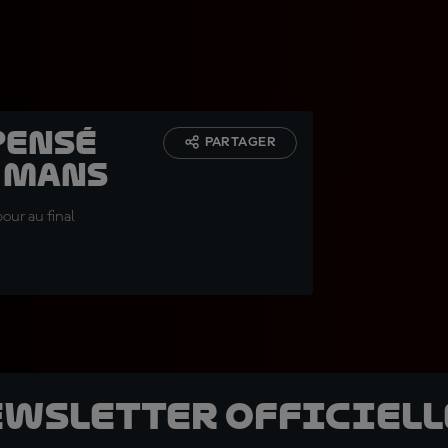
pensé
PARTAGER
u Mans
pour au final
ewsletter officielle