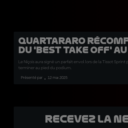
Quartararo récom
du 'Best Take Off' a
Le Niçois aura signé un parfait envol lors de la Tissot Sprint 
terminer au pied du podium.
Présenté par
12 mai 2025
Recevez la N