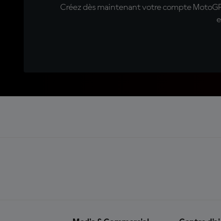
Créez dès maintenant votre compte MotoGP™ e
e