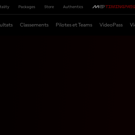
tality
Packages
Store
Authentics
ultats
Classements
Pilotes et Teams
VideoPass
Vi