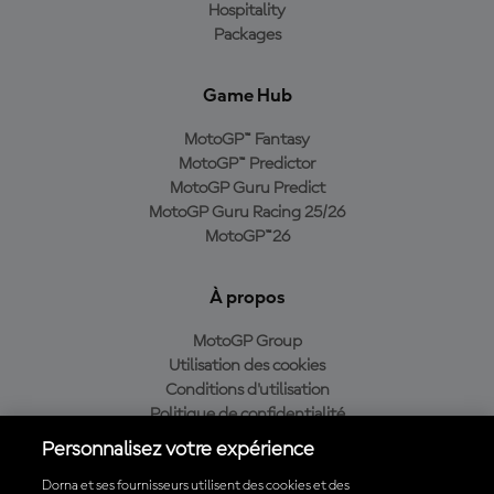
Hospitality
Packages
Game Hub
MotoGP™ Fantasy
MotoGP™ Predictor
MotoGP Guru Predict
MotoGP Guru Racing 25/26
MotoGP™26
À propos
MotoGP Group
Utilisation des cookies
Conditions d'utilisation
Politique de confidentialité
Politique d’achat
Personnalisez votre expérience
Dorna et ses fournisseurs utilisent des cookies et des