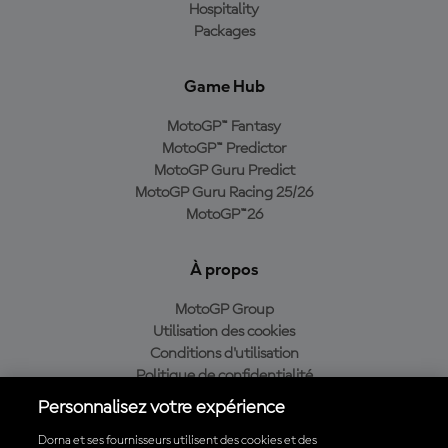
Hospitality
Packages
Game Hub
MotoGP™ Fantasy
MotoGP™ Predictor
MotoGP Guru Predict
MotoGP Guru Racing 25/26
MotoGP™26
À propos
MotoGP Group
Utilisation des cookies
Conditions d'utilisation
Politique de confidentialité
Politique d’achat
Personnalisez votre expérience
Dorna et ses fournisseurs utilisent des cookies et des