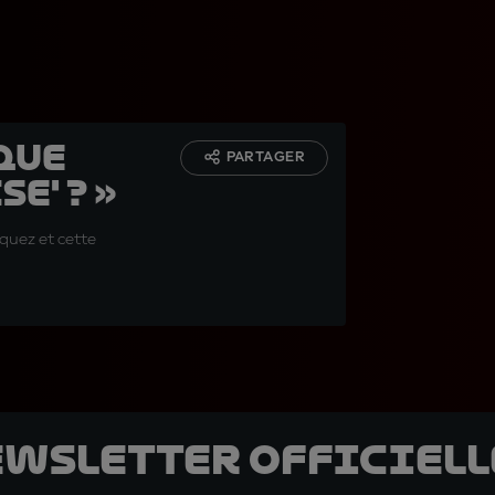
 que
PARTAGER
e' ? »
rquez et cette
ewsletter officielle