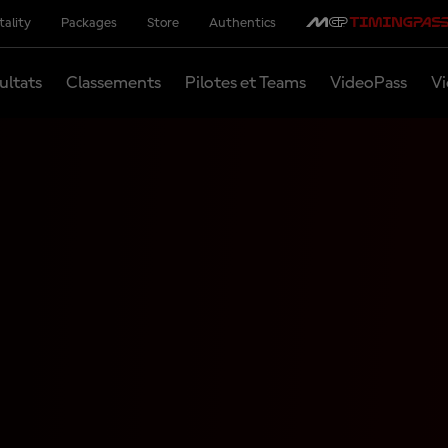
tality
Packages
Store
Authentics
ultats
Classements
Pilotes et Teams
VideoPass
Vi