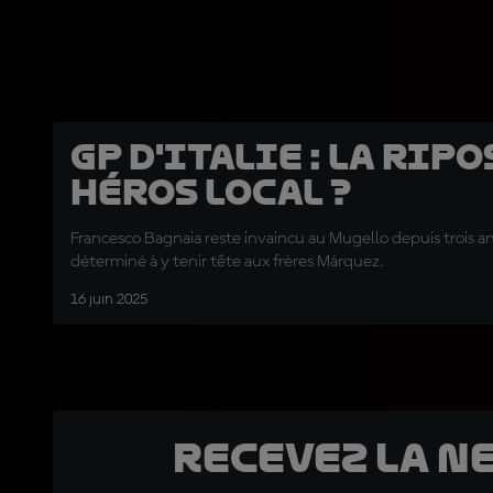
GP d'Italie : la rip
héros local ?
Francesco Bagnaia reste invaincu au Mugello depuis trois an
déterminé à y tenir tête aux frères Márquez.
16 juin 2025
Recevez la N