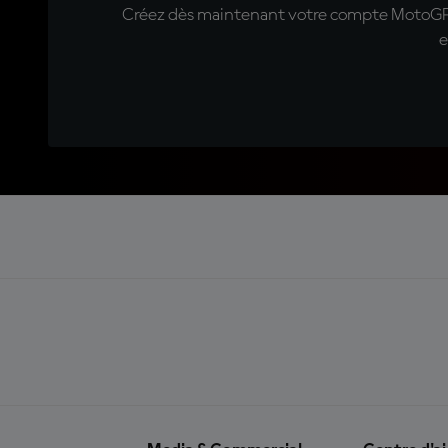
Créez dès maintenant votre compte MotoGP™ e
e