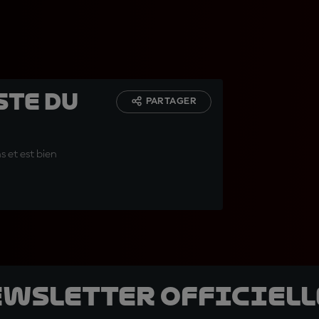
oste du
PARTAGER
s et est bien
ewsletter officielle