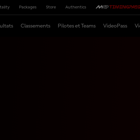
tality
Packages
Store
Authentics
ultats
Classements
Pilotes et Teams
VideoPass
Vi