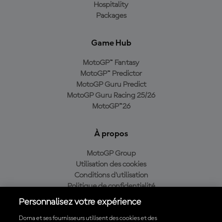
Hospitality
Packages
Game Hub
MotoGP™ Fantasy
MotoGP™ Predictor
MotoGP Guru Predict
MotoGP Guru Racing 25/26
MotoGP™26
À propos
MotoGP Group
Utilisation des cookies
Conditions d'utilisation
Politique de confidentialité
Politique d’achat
Personnalisez votre expérience
Dorna et ses fournisseurs utilisent des cookies et des