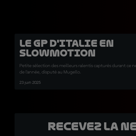
Le GP d'Italie en
slowmotion
Petite sélection des meilleurs ralentis capturés durant c
de l'année, disputé au Mugello.
23 juin 2025
Recevez la N