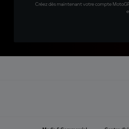
Créez dès maintenant votre compte MotoGP™ e
e