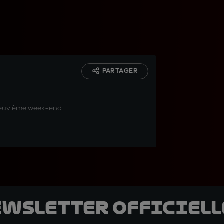
PARTAGER
e neuvième week-end
ewsletter officielle