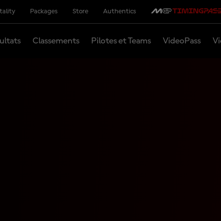
tality
Packages
Store
Authentics
ultats
Classements
Pilotes et Teams
VideoPass
Vi