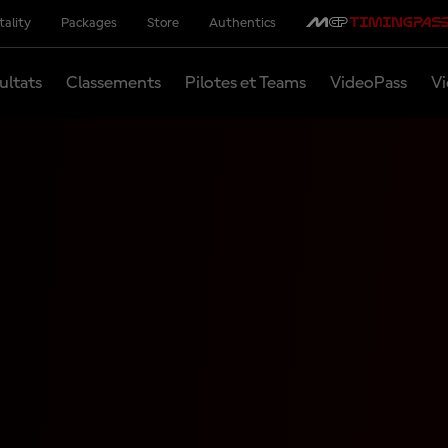
tality
Packages
Store
Authentics
ultats
Classements
Pilotes et Teams
VideoPass
Vi