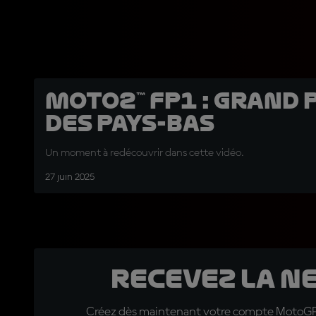
Moto2™ FP1 : Grand 
des Pays-Bas
Un moment à redécouvrir dans cette vidéo.
27 juin 2025
Recevez la N
Créez dès maintenant votre compte MotoGP™ e