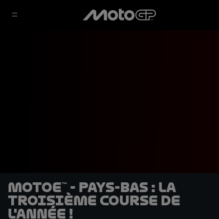
MotoE™ - Pays-Bas : la
troisième course de
l'année !