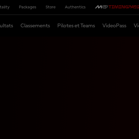
tality
Packages
Store
Authentics
ultats
Classements
Pilotes et Teams
VideoPass
Vi