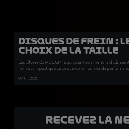
Disques de frein : l
choix de la taille
Les pilotes du MotoGP™ expliquent comment ils choisissent
frein et l'impact que ça peut avoir en termes de performanc
09 juil. 2025
Recevez la N