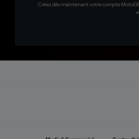
Créez dès maintenant votre compte MotoGP™ e
e