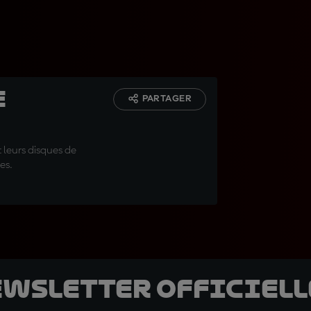
e
PARTAGER
 leurs disques de
es.
ewsletter officielle