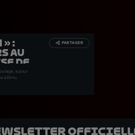
» :
PARTAGER
rs au
se de
roulage, a pour
ne à Brno.
ewsletter officielle