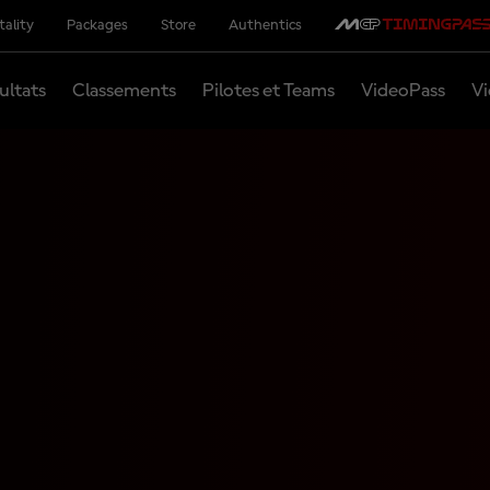
tality
Packages
Store
Authentics
ultats
Classements
Pilotes et Teams
VideoPass
Vi