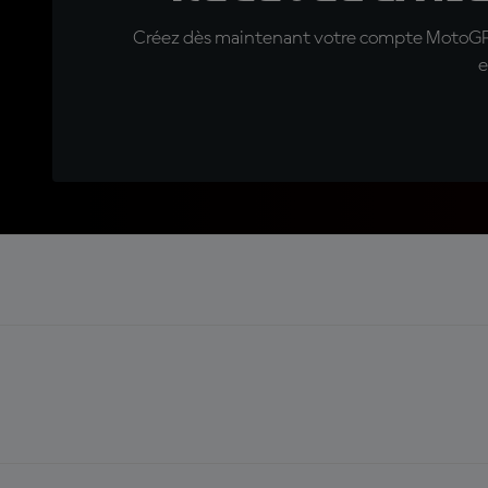
Créez dès maintenant votre compte MotoGP™ e
e