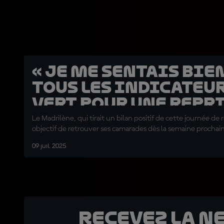
« Je me sentais bien 
tous les indicateu
vert pour une repri
Martín
Le Madrilène, qui tirait un bilan positif de cette journée de 
objectif de retrouver ses camarades dès la semaine prochai
09 juil. 2025
Recevez la N