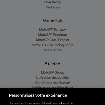
Hospitality
Packages
Game Hub
MotoGP™ Fantasy
MotoGP™ Predictor
MotoGP Guru Predict
MotoGP Guru Racing 25/26
MotoGP™26
À propos
MotoGP Group
Utilisation des cookies
Conditions d'utilisation
Politique de confidentialité
Politique d’achat
Personnalisez votre expérience
Dorna et ses fournisseurs utilisent des cookies et des