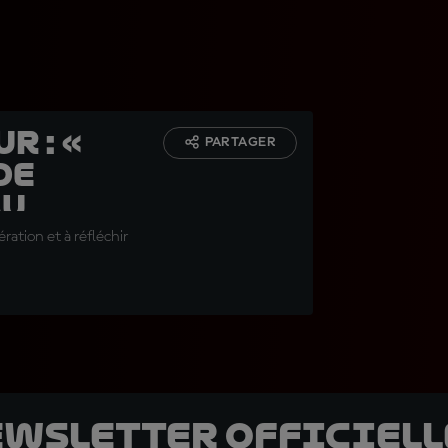
r : «
PARTAGER
de
au
ration et à réfléchir
ewsletter officielle