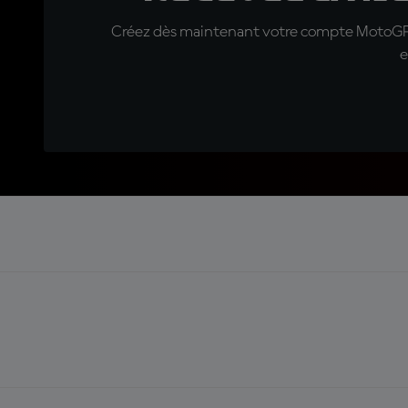
Créez dès maintenant votre compte MotoGP™ e
e