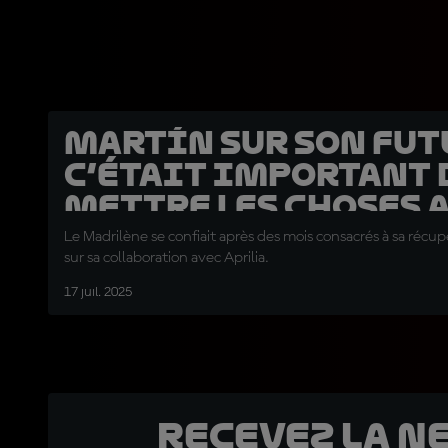
Martín sur son futu
C’était important 
mettre les choses 
clair »
Le Madrilène se confiait après des mois consacrés à sa récupé
sur sa collaboration avec Aprilia.
17 juil. 2025
Recevez la N