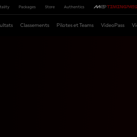
tality
Packages
Store
Authentics
ultats
Classements
Pilotes et Teams
VideoPass
Vi