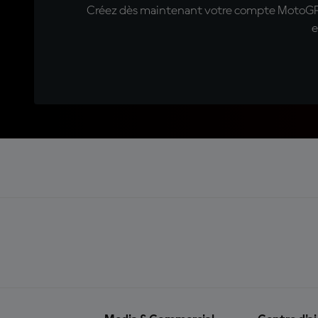
Créez dès maintenant votre compte MotoGP™ e
e