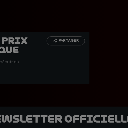
 Prix
PARTAGER
èque
s débuts du
ewsletter officielle