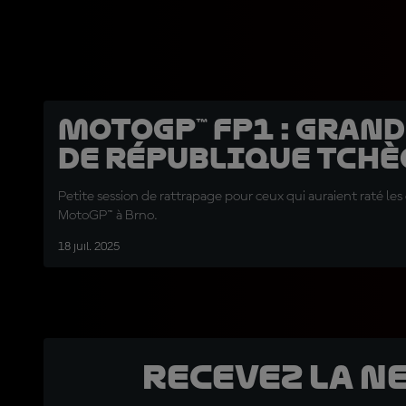
MotoGP™ FP1 : Grand
de République tch
Petite session de rattrapage pour ceux qui auraient raté le
MotoGP™ à Brno.
18 juil. 2025
Recevez la N