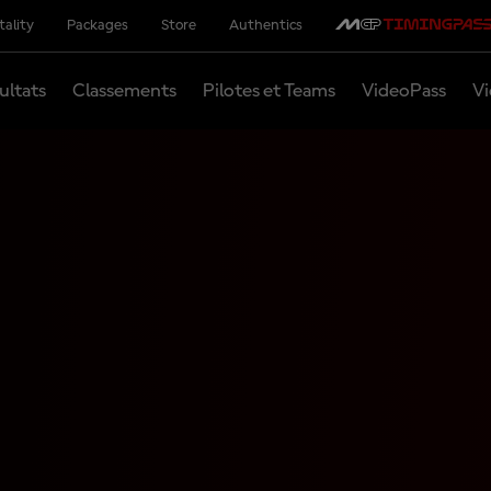
tality
Packages
Store
Authentics
ultats
Classements
Pilotes et Teams
VideoPass
Vi