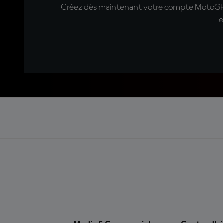
Créez dès maintenant votre compte MotoGP™ e
e