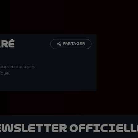
aré
PARTAGER
 aura eu quelques
ique.
ewsletter officielle