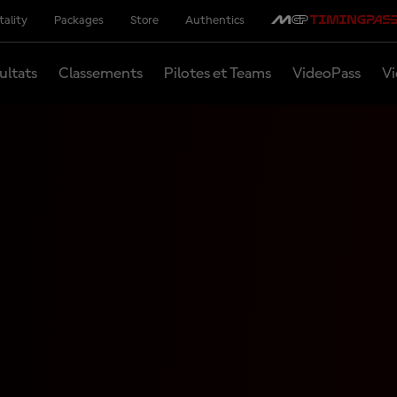
tality
Packages
Store
Authentics
ultats
Classements
Pilotes et Teams
VideoPass
Vi