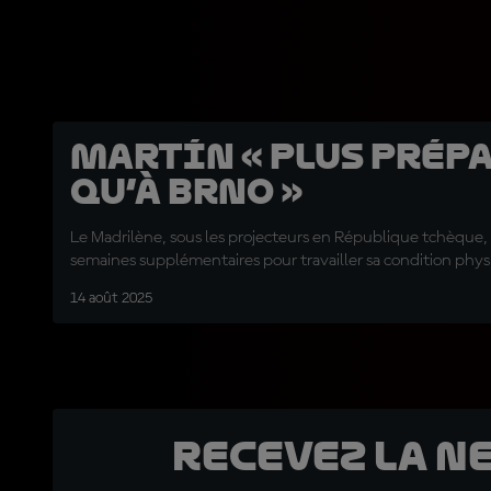
Martín « plus prép
qu’à Brno »
Le Madrilène, sous les projecteurs en République tchèque,
semaines supplémentaires pour travailler sa condition phys
14 août 2025
Recevez la N