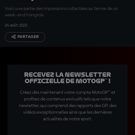
pensé de leur dimanche
Voici une partie des impressions collectées au terme de ce
au Balaton
week-end hongrois.
24 août 2025
PARTAGER
Recevez la Newsletter
officielle de MotoGP™ !
Créez dès maintenant votre compte MotoGP™ et
profitez de contenus exclusifs tels que notre
newletter, qui comprend des rapports des GP, des
vidéos exceptionnelles ainsi que les dernières
actualités de notre sport.