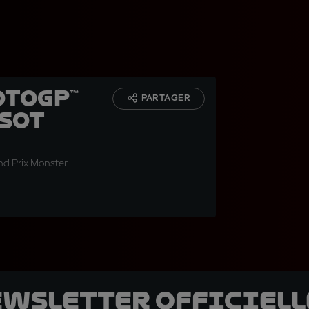
otoGP™
PARTAGER
ssot
and Prix Monster
ewsletter officielle