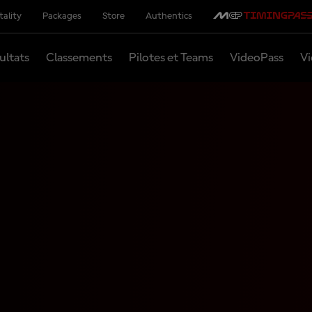
tality
Packages
Store
Authentics
ultats
Classements
Pilotes et Teams
VideoPass
Vi