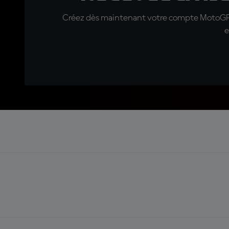
Créez dès maintenant votre compte MotoGP™ e
e