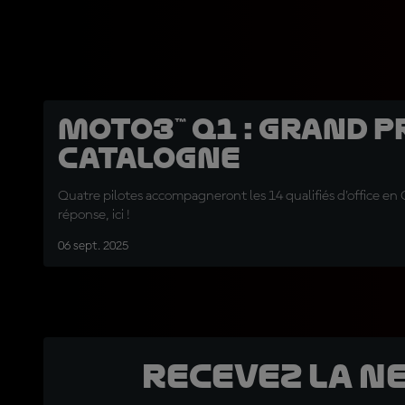
Moto3™ Q1 : Grand P
Catalogne
Quatre pilotes accompagneront les 14 qualifiés d'office en Q
réponse, ici !
06 sept. 2025
Recevez la N