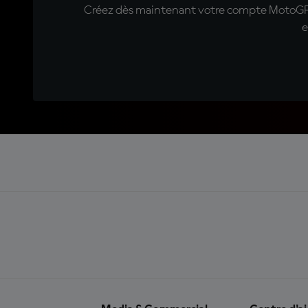
Créez dès maintenant votre compte MotoGP™ e
e