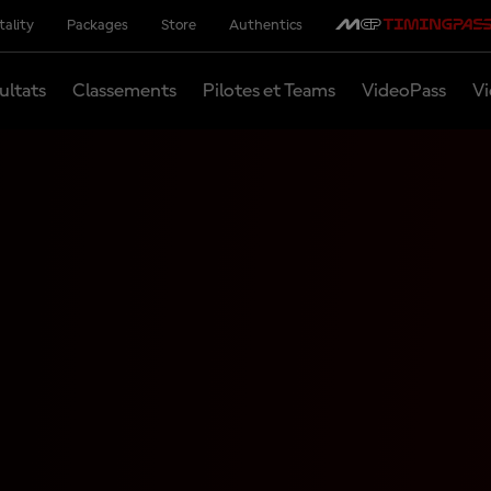
tality
Packages
Store
Authentics
ultats
Classements
Pilotes et Teams
VideoPass
Vi