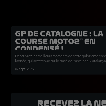
GP de Catalogne : la
course Moto2™ en
condensé !
Découvrez les meilleurs moments de cette quinzième épr
l'année, qui s'est tenue sur le tracé de Barcelona-Catalunya
07 sept. 2025
Recevez la N