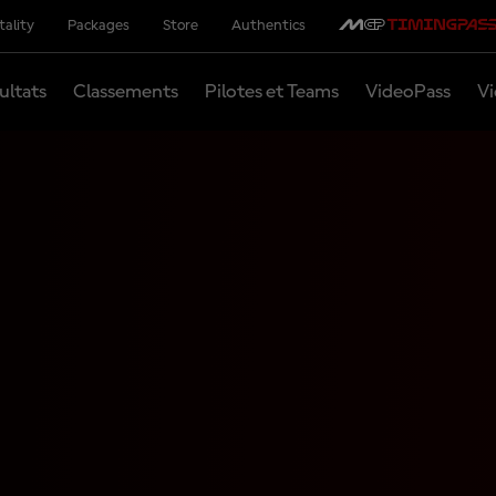
tality
Packages
Store
Authentics
ultats
Classements
Pilotes et Teams
VideoPass
Vi