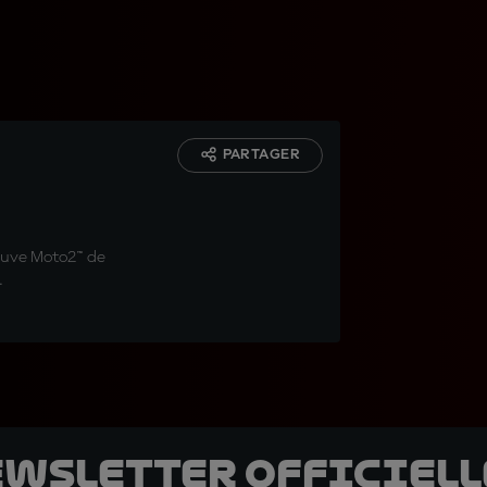
PARTAGER
euve Moto2™ de
.
ewsletter officielle