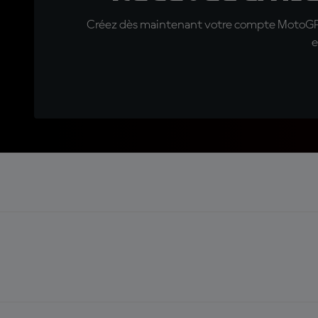
Créez dès maintenant votre compte MotoGP™ e
e