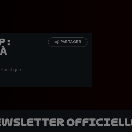
 :
PARTAGER
 à
 Adriatique
ewsletter officielle