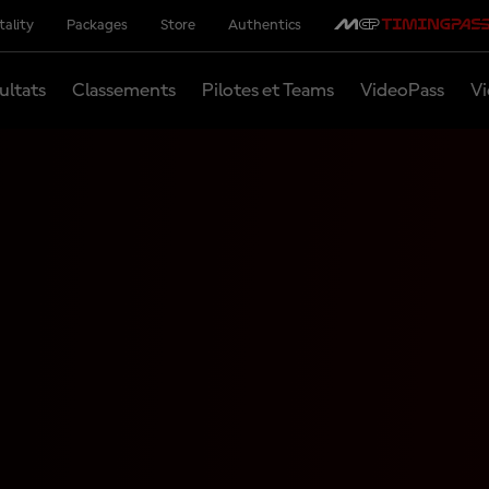
tality
Packages
Store
Authentics
ultats
Classements
Pilotes et Teams
VideoPass
Vi