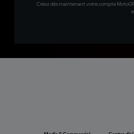
Créez dès maintenant votre compte MotoGP™ e
e