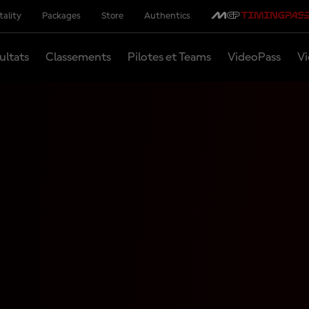
tality
Packages
Store
Authentics
ultats
Classements
Pilotes et Teams
VideoPass
Vi