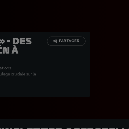
» - des
PARTAGER
n à
ations
lage cruciale sur la