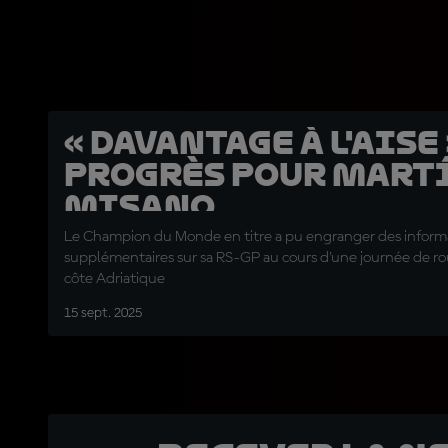
« Davantage à l'aise 
progrès pour Martí
Misano
Le Champion du Monde en titre a pu engranger des inform
supplémentaires sur sa RS-GP au cours d'une journée de rou
côte Adriatique
15 sept. 2025