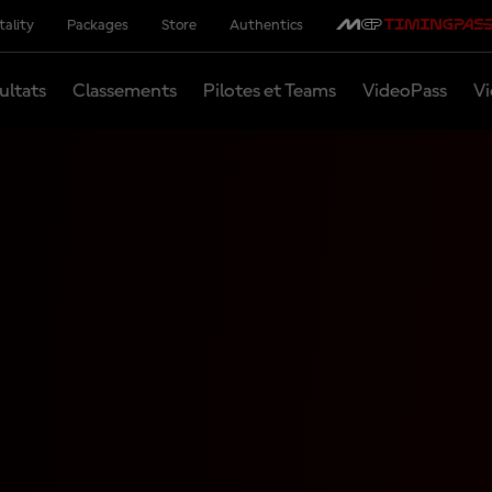
tality
Packages
Store
Authentics
ultats
Classements
Pilotes et Teams
VideoPass
Vi