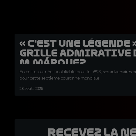
« C'est une légende »
grille admirative 
M.Márquez
En cette journée inoubliable pour le n°93, ses adversaires on
pour cette septième couronne mondiale
28 sept. 2025
Recevez la N