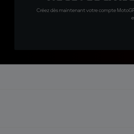
Créez dès maintenant votre compte MotoGP™ e
e