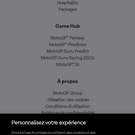
Hospitality
Packages
Game Hub
MotoGP™ Fantasy
MotoGP™ Predictor
MotoGP Guru Predict
MotoGP Guru Racing 25/26
MotoGP™26
À propos
MotoGP Group
Utilisation des cookies
Conditions d'utilisation
Politique de confidentialité
Politique d’achat
Personnalisez votre expérience
Dorna et ses fournisseurs utilisent des cookies et des