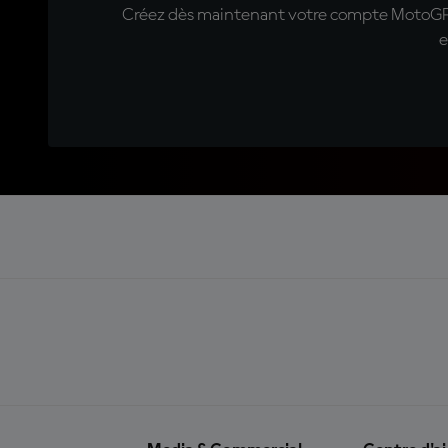
Créez dès maintenant votre compte MotoGP™ e
e