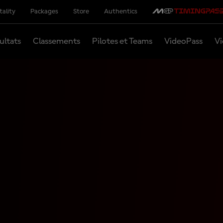
tality
Packages
Store
Authentics
ultats
Classements
Pilotes et Teams
VideoPass
Vi