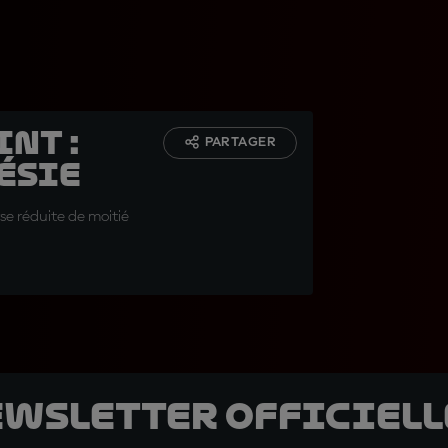
nt :
PARTAGER
ésie
rse réduite de moitié
ewsletter officielle