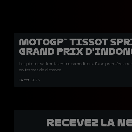
MotoGP™ Tissot Spri
Grand Prix d'Indon
Les pilotes s'affrontaient ce samedi lors d'une première cou
en termes de distance.
04 oct. 2025
Recevez la N