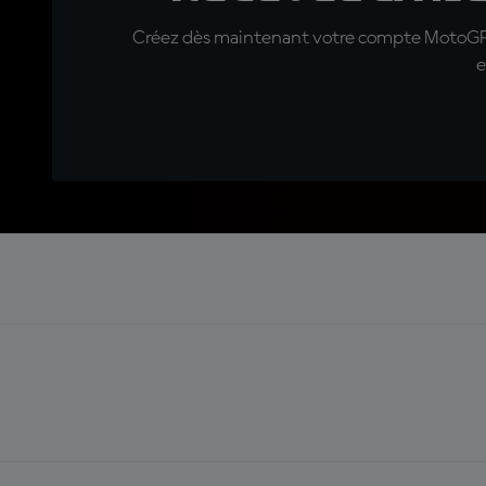
Créez dès maintenant votre compte MotoGP™ e
e