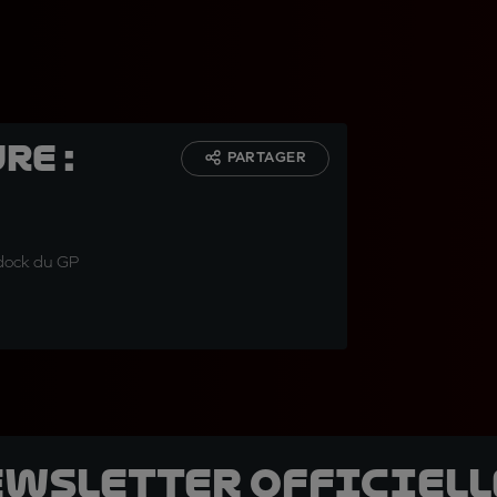
re :
PARTAGER
ddock du GP
ewsletter officielle