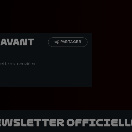
r avant
PARTAGER
e cette dix-neuvième
ewsletter officielle