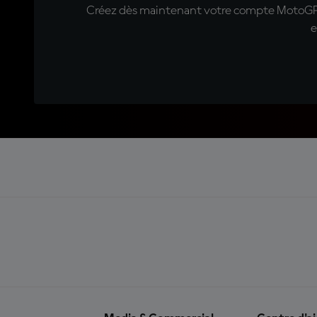
Créez dès maintenant votre compte MotoGP™ e
e