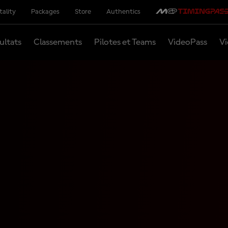
tality
Packages
Store
Authentics
ultats
Classements
Pilotes et Teams
VideoPass
Vi