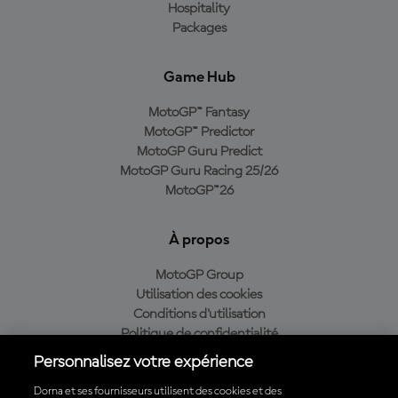
Hospitality
Packages
Game Hub
MotoGP™ Fantasy
MotoGP™ Predictor
MotoGP Guru Predict
MotoGP Guru Racing 25/26
MotoGP™26
À propos
MotoGP Group
Utilisation des cookies
Conditions d'utilisation
Politique de confidentialité
Politique d’achat
Personnalisez votre expérience
Dorna et ses fournisseurs utilisent des cookies et des