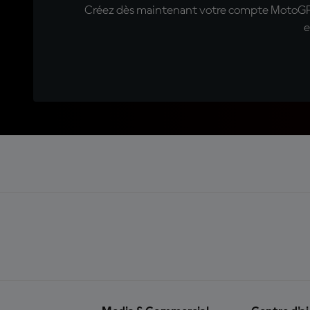
Créez dès maintenant votre compte MotoGP™ e
e