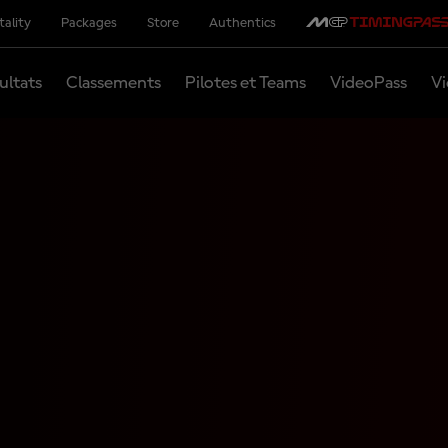
tality
Packages
Store
Authentics
ultats
Classements
Pilotes et Teams
VideoPass
Vi