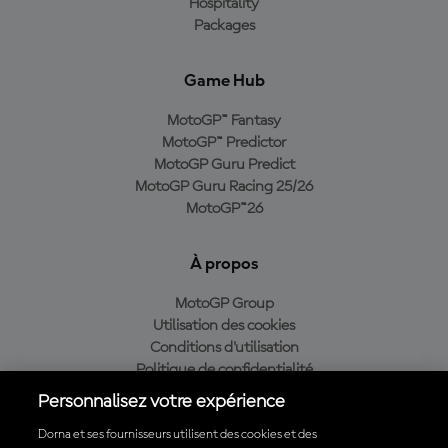
Hospitality
Packages
Game Hub
MotoGP™ Fantasy
MotoGP™ Predictor
MotoGP Guru Predict
MotoGP Guru Racing 25/26
MotoGP™26
À propos
MotoGP Group
Utilisation des cookies
Conditions d'utilisation
Politique de confidentialité
Politique d’achat
Personnalisez votre expérience
Dorna et ses fournisseurs utilisent des cookies et des