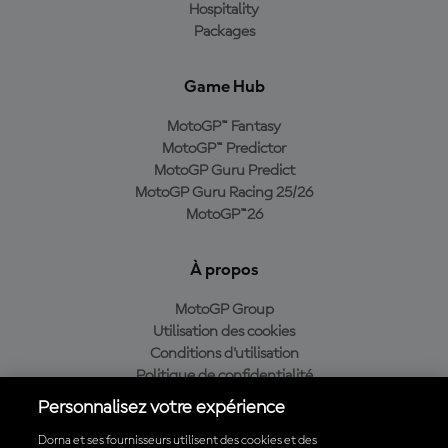
Hospitality
Packages
Game Hub
MotoGP™ Fantasy
MotoGP™ Predictor
MotoGP Guru Predict
MotoGP Guru Racing 25/26
MotoGP™26
À propos
MotoGP Group
Utilisation des cookies
Conditions d'utilisation
Politique de confidentialité
Politique d’achat
Personnalisez votre expérience
Dorna et ses fournisseurs utilisent des cookies et des