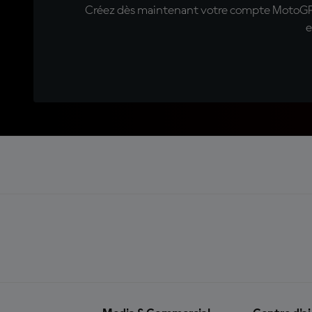
Créez dès maintenant votre compte MotoGP™ e
e