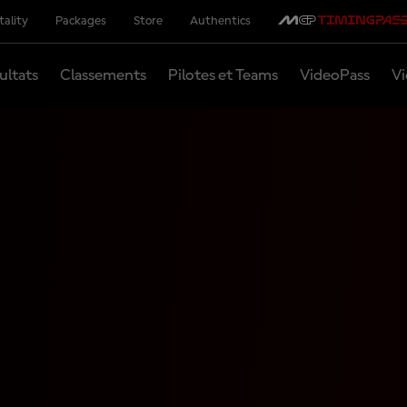
tality
Packages
Store
Authentics
ultats
Classements
Pilotes et Teams
VideoPass
Vi