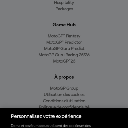
Hospitality
Packages
Game Hub
MotoGP™ Fantasy
MotoGP™ Predictor
MotoGP Guru Predict
MotoGP Guru Racing 25/26
MotoGP™26
À propos
MotoGP Group
Utilisation des cookies
Conditions d'utilisation
Politique de confidentialité
Politique d’achat
Personnalisez votre expérience
Dorna et ses fournisseurs utilisent des cookies et des