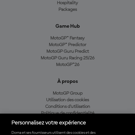
Hospitality
Packages
Game Hub
MotoGP™ Fantasy
MotoGP™ Predictor
MotoGP Guru Predict
MotoGP Guru Racing 25/26
MotoGP™26
À propos
MotoGP Group
Utilisation des cookies
Conditions d'utilisation
Politique de confidentialité
Politique d’achat
Personnalisez votre expérience
Dorna et ses fournisseurs utilisent des cookies et des