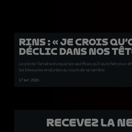
Rins : « Je crois qu’
déclic dans nos têt
Le pilote Yamaha évoque les sacrifices qu'il aura fait pour a
les blessures endurées au cours de sa carrière.
17 avr. 2026
Recevez la N