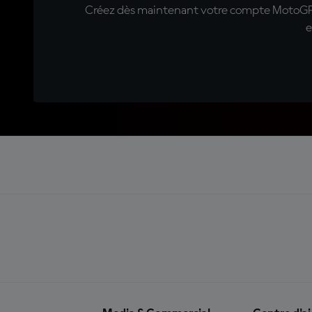
Créez dès maintenant votre compte MotoGP™ e
e