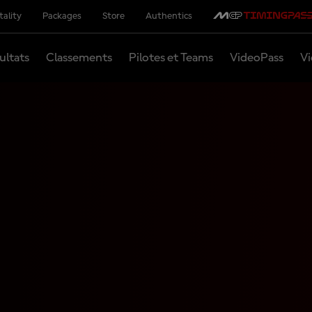
tality
Packages
Store
Authentics
ultats
Classements
Pilotes et Teams
VideoPass
Vi