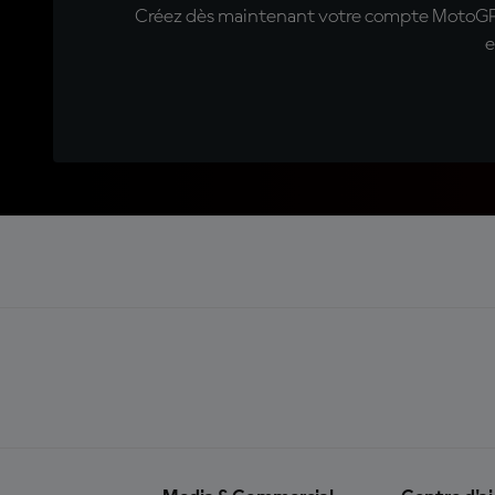
Créez dès maintenant votre compte MotoGP™ e
e