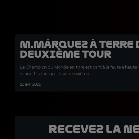
M.Márquez à terre 
deuxième tour
Le Champion du Monde en titre est parti à la faute à haute 
virage 11 alors qu'il était deuxième
26 avr. 2026
Recevez la N