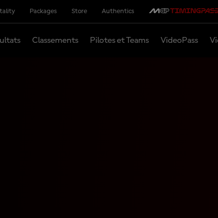
tality
Packages
Store
Authentics
ultats
Classements
Pilotes et Teams
VideoPass
Vi